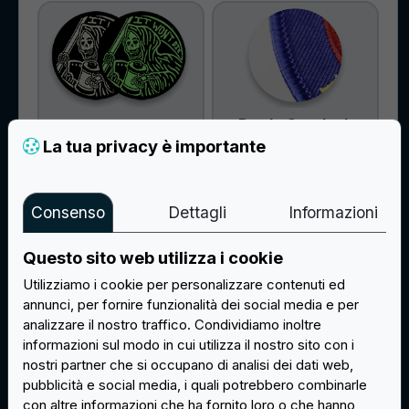
Bordo Overlock
Fluorescente
La tua privacy è importante
+0,14€ / pz
+0,22€ / pz
Info
Consenso
Dettagli
Informazioni
Info
Questo sito web utilizza i cookie
Utilizziamo i cookie per personalizzare contenuti ed
annunci, per fornire funzionalità dei social media e per
analizzare il nostro traffico. Condividiamo inoltre
informazioni sul modo in cui utilizza il nostro sito con i
Filo Metallico
nostri partner che si occupano di analisi dei dati web,
Oro/Argento
pubblicità e social media, i quali potrebbero combinarle
con altre informazioni che ha fornito loro o che hanno