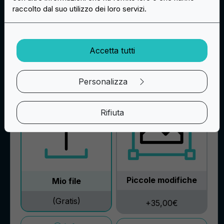
+0,08€ / pz
raccolto dal suo utilizzo dei loro servizi.
Info
Accetta tutti
File di stampa
Personalizza
Rifiuta
Piccole modifiche
Mio file
(Gratis)
+35,00€