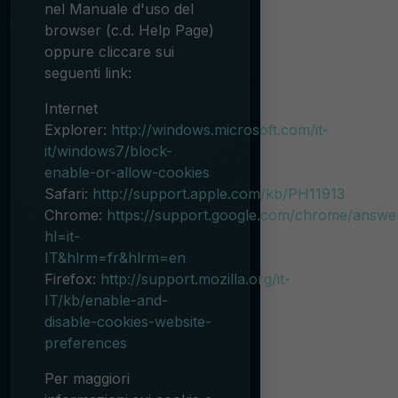
nel Manuale d'uso del
browser (c.d. Help Page)
oppure cliccare sui
seguenti link:
Internet
Explorer:
http://windows.microsoft.com/it-
it/windows7/block-
enable-or-allow-cookies
Safari:
http://support.apple.com/kb/PH11913
Chrome:
https://support.google.com/chrome/answ
hl=it-
IT&hlrm=fr&hlrm=en
Firefox:
http://support.mozilla.org/it-
IT/kb/enable-and-
disable-cookies-website-
preferences
Per maggiori