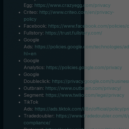
Egg:
https://www.crazyegg.com/privacy
Criteo:
http://www.criteo.com/en/privacy-
policy
Facebook:
https://www.facebook.com/policies/c
Fullstory:
https://trust.fullstory.com/
Google
Ads:
https://policies.google.com/technologies/a
hl=en
Google
Analytics:
https://policies.google.com/privacy
Google
Doubleclick:
https://privacy.google.com/busine
Outbrain:
https://www.outbrain.com/privacy/
Segment:
https://www.twilio.com/legal/privacy
TikTok
Ads:
https://ads.tiktok.com/i18n/official/policy/p
Tradedoubler:
https://www.tradedoubler.com/it/
compliance/