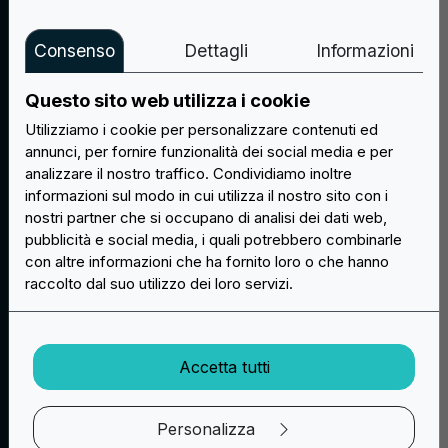
malfunzionamento del
sito e/o limitare il servizio
Consenso
Dettagli
Informazioni
che offriamo.
5)
Comunicazione dei
Questo sito web utilizza i cookie
dati
: le informazioni
Utilizziamo i cookie per personalizzare contenuti ed
raccolte tramite i cookies
annunci, per fornire funzionalità dei social media e per
sono riservate e non
analizzare il nostro traffico. Condividiamo inoltre
sono comunicate a terzi.
informazioni sul modo in cui utilizza il nostro sito con i
nostri partner che si occupano di analisi dei dati web,
Cookie di terze
pubblicità e social media, i quali potrebbero combinarle
parti
con altre informazioni che ha fornito loro o che hanno
raccolto dal suo utilizzo dei loro servizi.
Il Sito utilizza c.d.
“
cookies di terze parti
”
(es. Google Analytics e
Accetta tutti
cookies di Social
Network), ovvero
cookies che sono
Personalizza
rilasciati e gestiti da parte