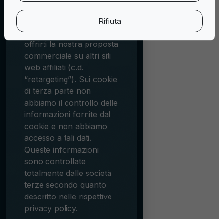
di soggetti diversi da
EasyPatch. Questi
Rifiuta
cookies permettono di
offrirti la nostra proposta
commerciale su altri siti
web affiliati (c.d.
“retargeting”). Sui cookie
di terza parte non
abbiamo il controllo delle
informazioni fornite dal
cookie e non abbiamo
accesso a tali dati.
Queste informazioni
sono controllate
totalmente dalle società
terze secondo quanto
descritto nelle rispettive
privacy policy.