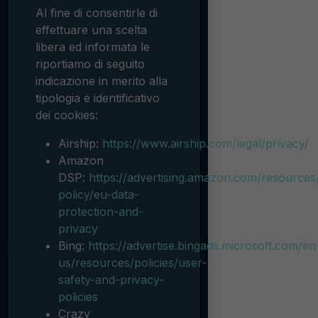
Al fine di consentirle di
effettuare una scelta
libera ed informata le
riportiamo di seguito
indicazione in merito alla
tipologia e identificativo
dei cookies:
Airship:
https://www.airship.com/legal/privacy/
Amazon
DSP:
https://advertising.amazon.com/resources
policy/eu-data-
protection-and-
privacy
Bing:
https://advertise.bingads.microsoft.com/en
us/resources/policies/user-
safety-and-privacy-
policies
Crazy