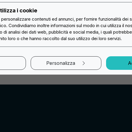
Chi siamo
Ricamate
ilizza i cookie
Guide
Tessute HD
r personalizzare contenuti ed annunci, per fornire funzionalità dei 
DO
METALLO 2D
METALLO
fico. Condividiamo inoltre informazioni sul modo in cui utilizza il nos
Blog
Stampate Sublimate
 di analisi dei dati web, pubblicità e social media, i quali potrebb
ito loro o che hanno raccolto dal suo utilizzo dei loro servizi.
Istruzioni e Risorse
Patch PVC
AI Chatbot
Patch TPU
-
+
Calcol
Quantità (min 50)
Personalizza
Ac
Metodi di Pagamento
Patch Silicone
Tempi di Consegna
Patch Ciniglia