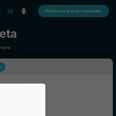
Preventivo gratuito immediato
eta
ratore
a
Spille e Medaglie
Servizi