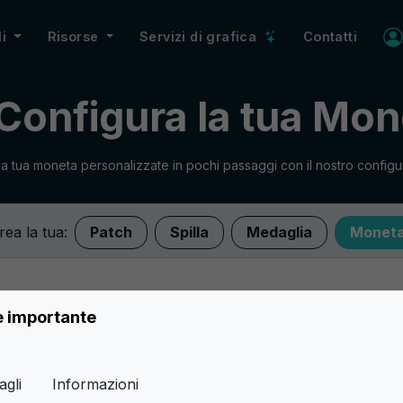
li
Risorse
Servizi di grafica
Contatti
Configura la tua Mon
la tua moneta personalizzate in pochi passaggi con il nostro configu
rea la tua:
Patch
Spilla
Medaglia
Monet
è importante
Link veloci
Tipo patch
agli
Informazioni