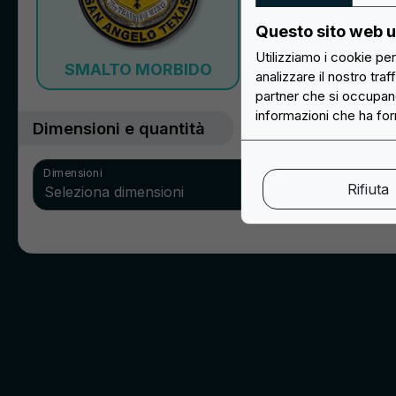
Scopri ora la vasta offerta di Easypatch di toppe e patch
Questo sito web ut
personalizzate: componi il tuo progetto online, noi lo prepariamo
Utilizziamo i cookie pe
e te lo inviamo a casa!
SMALTO RIGI
SMALTO MORBIDO
analizzare il nostro traf
Lun/Ven: 9:30 - 17:30
partner che si occupano
informazioni che ha forn
Dimensioni e quantità
info@easypatch.it
WhatsApp Chat
Dimensioni
Rifiuta