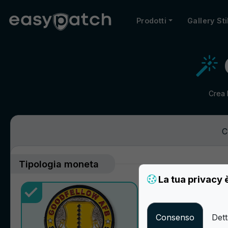
Prodotti
Gallery Sti
Crea 
C
Tipologia moneta
La tua privacy 
Consenso
Dett