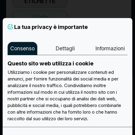
ETICHETTE
Info
La tua privacy è importante
Dimensioni e quantità
Consenso
Dettagli
Informazioni
Larghezza (mm)
-
+
Questo sito web utilizza i cookie
Utilizziamo i cookie per personalizzare contenuti ed
Altezza (mm)
annunci, per fornire funzionalità dei social media e per
-
+
analizzare il nostro traffico. Condividiamo inoltre
Attenzione
informazioni sul modo in cui utilizza il nostro sito con i
nostri partner che si occupano di analisi dei dati web,
Quantità (min 5)
pubblicità e social media, i quali potrebbero combinarle
-
+
Attenzione la quantità minima è 5.
con altre informazioni che ha fornito loro o che hanno
raccolto dal suo utilizzo dei loro servizi.