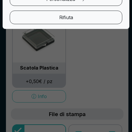
Info
Info
Rifiuta
Scatola Plastica
+0,50€ / pz
Info
File di stampa