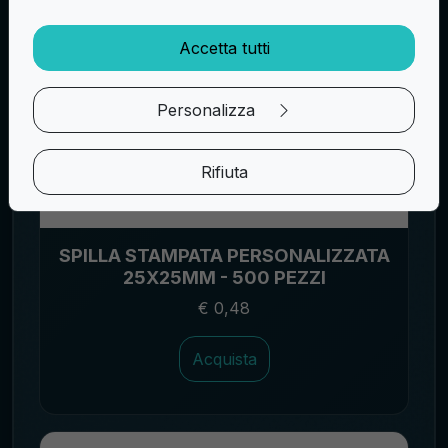
Accetta tutti
Personalizza
Rifiuta
SPILLA STAMPATA PERSONALIZZATA
25X25MM - 500 PEZZI
€ 0,48
Acquista