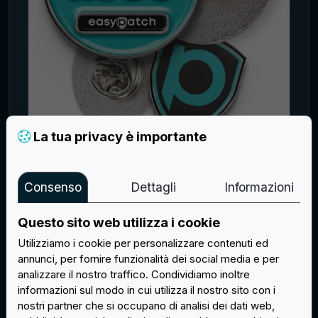
La tua privacy è importante
SPILLA SMALTO MORBIDO
PERSONALIZZATA 25X25MM - 300
Consenso
Dettagli
Informazioni
PEZZI
€ 1,40
Questo sito web utilizza i cookie
Utilizziamo i cookie per personalizzare contenuti ed
Acquista
annunci, per fornire funzionalità dei social media e per
analizzare il nostro traffico. Condividiamo inoltre
informazioni sul modo in cui utilizza il nostro sito con i
nostri partner che si occupano di analisi dei dati web,