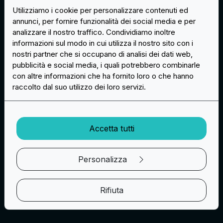
patch. Ci sono diverse opzioni disponibili in base
Utilizziamo i cookie per personalizzare contenuti ed
alle tue esigenze specifiche.
annunci, per fornire funzionalità dei social media e per
analizzare il nostro traffico. Condividiamo inoltre
Scopri i servizi
informazioni sul modo in cui utilizza il nostro sito con i
nostri partner che si occupano di analisi dei dati web,
pubblicità e social media, i quali potrebbero combinarle
con altre informazioni che ha fornito loro o che hanno
raccolto dal suo utilizzo dei loro servizi.
Accetta tutti
Personalizza
Rifiuta