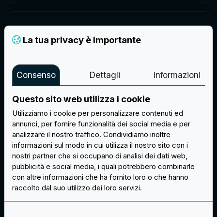
La tua privacy è importante
Campione gratuito e modifiche
Consenso
Dettagli
Informazioni
Dopo la conferma dell’ordine, vedrai gratuitamente
Questo sito web utilizza i cookie
un’immagine campione prima della produzione.
Apporteremo modifiche finché non approverai il
Utilizziamo i cookie per personalizzare contenuti ed
campione per la produzione.
annunci, per fornire funzionalità dei social media e per
analizzare il nostro traffico. Condividiamo inoltre
informazioni sul modo in cui utilizza il nostro sito con i
nostri partner che si occupano di analisi dei dati web,
pubblicità e social media, i quali potrebbero combinarle
con altre informazioni che ha fornito loro o che hanno
raccolto dal suo utilizzo dei loro servizi.
Personalizzazioni infinite