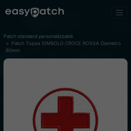
Patch standard personalizzabili
Patch Toppa SIMBOLO CROCE ROSSA Diametro
80mm