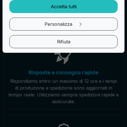
Siamo qui per soddisfare ogni tua esigenza in fatto
Accetta tutti
di patch personalizzate, offrendoti una gamma
infinita di tipologie, personalizzazioni e accessori.
Puoi combinare colori, materiali e accessori.
Personalizza
Rifiuta
Risposte e consegna rapide
Rispondiamo entro un massimo di 12 ore e i tempi
di produzione e spedizione sono aggiornati in
tempo reale. Utilizziamo sempre spedizioni rapide e
assicurate.