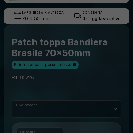
LARGHEZZA X ALTEZZA
CONSEGNA
70
x
50
mm
4-6 gg lavorativi
Patch toppa Bandiera
Brasile 70x50mm
Patch standard personalizzabili
Rif. 65228
Tipo attacco
Quantità