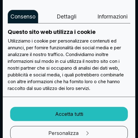
un’immagine campione prima della produzione.
Apporteremo modifiche finché non approverai il
campione per la produzione.
Consenso
Dettagli
Informazioni
Questo sito web utilizza i cookie
Utilizziamo i cookie per personalizzare contenuti ed
annunci, per fornire funzionalità dei social media e per
analizzare il nostro traffico. Condividiamo inoltre
informazioni sul modo in cui utilizza il nostro sito con i
nostri partner che si occupano di analisi dei dati web,
Personalizzazioni infinite
pubblicità e social media, i quali potrebbero combinarle
Siamo qui per soddisfare ogni tua esigenza in fatto
con altre informazioni che ha fornito loro o che hanno
di patch personalizzate, offrendoti una gamma
raccolto dal suo utilizzo dei loro servizi.
infinita di tipologie, personalizzazioni e accessori.
Puoi combinare colori, materiali e accessori.
Accetta tutti
Personalizza