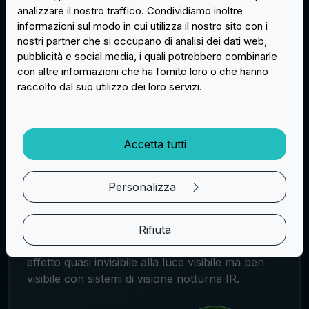
Opzioni Creative: Glow-in-the-Dark, Riflettenti e
analizzare il nostro traffico. Condividiamo inoltre
Personalizzate
informazioni sul modo in cui utilizza il nostro sito con i
Il divertimento non finisce qui! Offriamo
finiture
nostri partner che si occupano di analisi dei dati web,
speciali delle patch
come sottostrati
pubblicità e social media, i quali potrebbero combinarle
fosforescenti per un tocco Glow-in-the-Dark o
con altre informazioni che ha fornito loro o che hanno
riflettenti per un look che brilla anche al buio. La
raccolto dal suo utilizzo dei loro servizi.
personalizzazione è la chiave, con la possibilità
di stampare qualsiasi design su sottostrati o di
sottolineare il testo o la grafica con materiali
Accetta tutti
riflettenti.
Innovazioni tecnologiche: riflettente IR
Personalizza
Per gli amanti della tecnologia, le patch IR sono
una vera chicca: con un rivestimento
appositamente formulato, riflettono solo le
Rifiuta
lunghezze d'onda dell'infrarosso, creando un
effetto quasi invisibile alla luce visibile ma ben
visibile con sistemi di visione notturna IR.