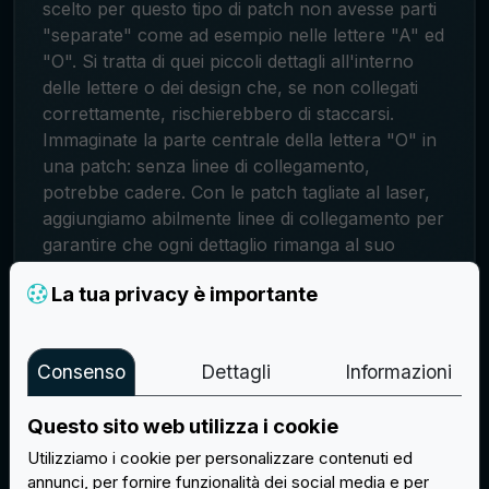
scelto per questo tipo di patch non avesse parti
"separate" come ad esempio nelle lettere "A" ed
"O". Si tratta di quei piccoli dettagli all'interno
delle lettere o dei design che, se non collegati
correttamente, rischierebbero di staccarsi.
Immaginate la parte centrale della lettera "O" in
una patch: senza linee di collegamento,
potrebbe cadere. Con le patch tagliate al laser,
aggiungiamo abilmente linee di collegamento per
garantire che ogni dettaglio rimanga al suo
posto.
La tua privacy è importante
Consenso
Dettagli
Informazioni
Questo sito web utilizza i cookie
Utilizziamo i cookie per personalizzare contenuti ed
annunci, per fornire funzionalità dei social media e per