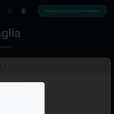
Preventivo gratuito immediato
glia
uratore
a
Spille e Medaglie
Servizi