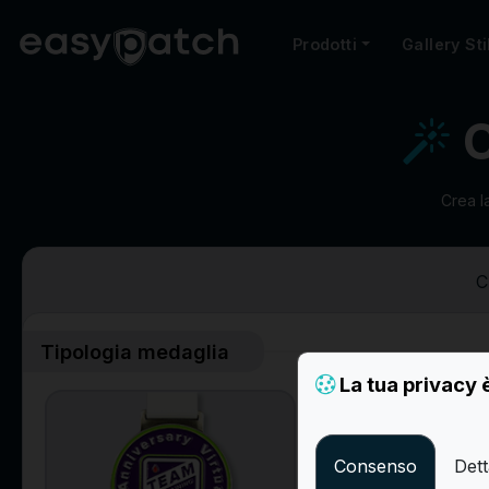
Prodotti
Gallery Sti
C
Crea l
C
Tipologia medaglia
La tua privacy 
Consenso
Dett