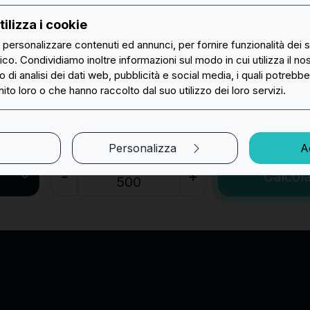
Chi siamo
Ricamate
Attenzione
ilizza i cookie
Guide
Tessute HD
r personalizzare contenuti ed annunci, per fornire funzionalità dei 
D
METALLO 3D
Inserire la quantità e le dimensioni
fico. Condividiamo inoltre informazioni sul modo in cui utilizza il nos
per procedere
Blog
Stampate Sublimate
 di analisi dei dati web, pubblicità e social media, i quali potrebb
Info
ito loro o che hanno raccolto dal suo utilizzo dei loro servizi.
Istruzioni e Risorse
Patch PVC
AI Chatbot
Patch TPU
Personalizza
Ac
Quantità (min 50)
Metodi di Pagamento
Patch Silicone
-
+
Calcol
Tempi di Consegna
Patch Ciniglia