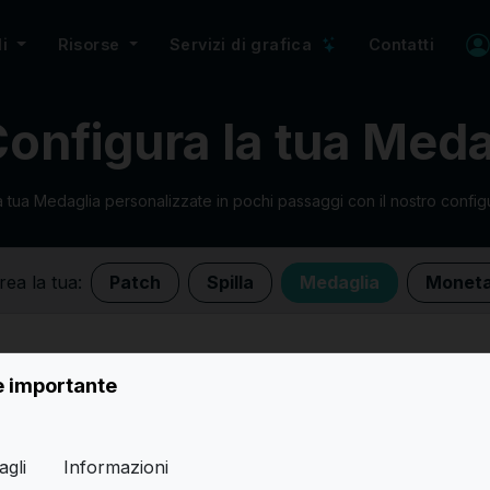
li
Risorse
Servizi di grafica
Contatti
onfigura la tua Meda
a tua Medaglia personalizzate in pochi passaggi con il nostro config
rea la tua:
Patch
Spilla
Medaglia
Monet
è importante
Link veloci
Tipo patch
agli
Informazioni